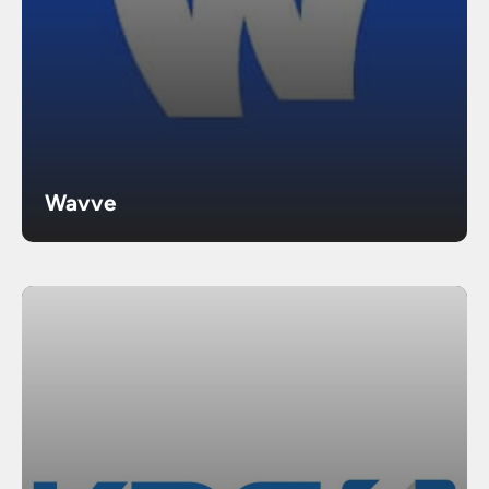
Wavve