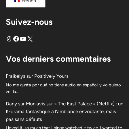
French
Suivez-nous
Fils
Facebook
YouTube
X
Vos derniers commentaires
Fraibelys
sur
Positively Yours
No me gusta por qué no tiene audio en español..y yo quiero
ver la..
Dany
sur
Mon avis sur « The East Palace » (Netflix) : un
K-drama fantastique à l’ambiance envoûtante, mais
pas sans défauts
I loved it, so much that I binge watched it twice. I wanted to