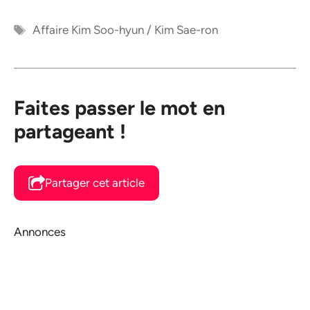
Étiquettes
Affaire Kim Soo-hyun / Kim Sae-ron
Faites passer le mot en
partageant !
Partager cet article
Annonces