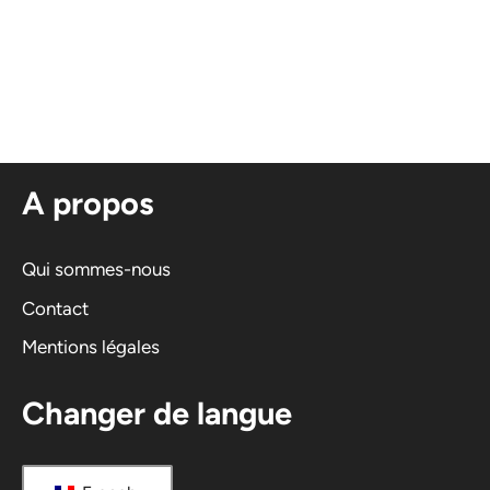
A
l
t
e
r
n
A propos
a
t
i
Qui sommes-nous
v
Contact
e
Mentions légales
:
Changer de langue