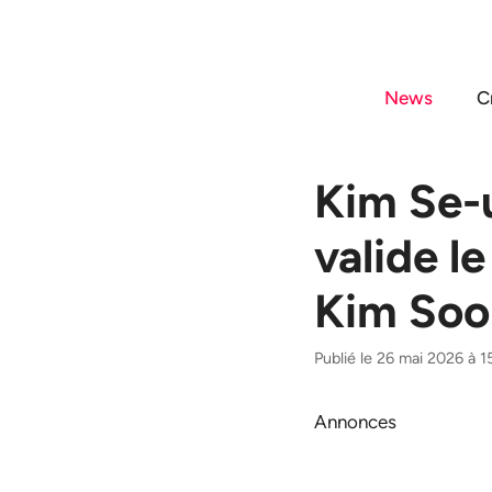
Aller
au
contenu
News
C
Kim Se-ui
valide l
Kim Soo
Publié le 26 mai 2026 à 1
Annonces