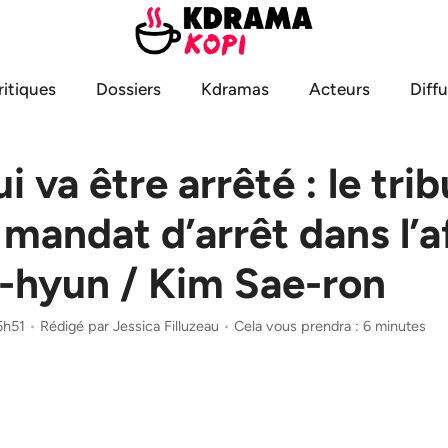
ritiques
Dossiers
Kdramas
Acteurs
Diff
 va être arrêté : le tri
e mandat d’arrêt dans l’a
-hyun / Kim Sae-ron
5h51
•
Rédigé par
Jessica Filluzeau
•
Cela vous prendra : 6 minutes