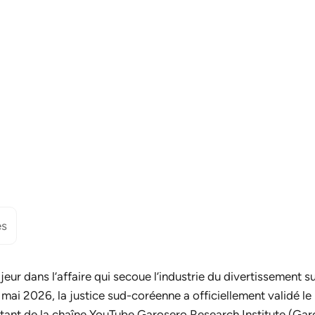
es
ur dans l’affaire qui secoue l’industrie du divertissement 
 mai 2026, la justice sud-coréenne a officiellement validé le
ntant de la chaîne YouTube
Garosero Research Institute
(Garo