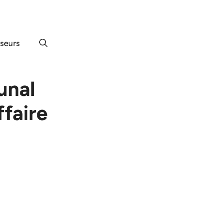
useurs
bunal
ffaire