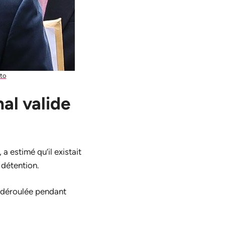
to
nal valide
a estimé qu’il existait
 détention.
t déroulée pendant