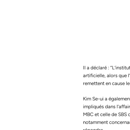
Il a déclaré : “L’inst
artificielle, alors qu
remettent en cause le
Kim Se-ui a également
impliqués dans l’affai
MBC et celle de SBS o
notamment concernant l
répondre.