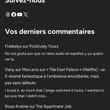
Fils
Facebook
YouTube
X
Vos derniers commentaires
Fraibelys
sur
Positively Yours
No me gusta por qué no tiene audio en español..y yo quiero
ver la..
Dany
sur
Mon avis sur « The East Palace » (Netflix) : un
K-drama fantastique à l’ambiance envoûtante, mais
pas sans défauts
I loved it, so much that I binge watched it twice. I wanted to
be sure that I didn’t miss…
Rose Areline
sur
The Apartment Job