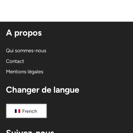
t
e
r
n
A propos
a
t
i
Qui sommes-nous
v
Contact
e
Mentions légales
:
Changer de langue
French
Suivez-nous