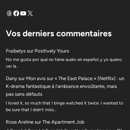
Fils
Facebook
YouTube
X
Vos derniers commentaires
Fraibelys
sur
Positively Yours
No me gusta por qué no tiene audio en español..y yo quiero
ver la..
Dany
sur
Mon avis sur « The East Palace » (Netflix) : un
K-drama fantastique à l’ambiance envoûtante, mais
pas sans défauts
I loved it, so much that I binge watched it twice. I wanted to
be sure that I didn’t miss…
Rose Areline
sur
The Apartment Job