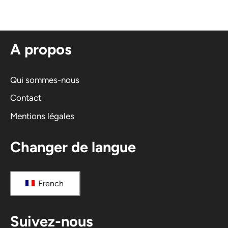
e
r
n
A propos
a
t
i
Qui sommes-nous
v
Contact
e
Mentions légales
:
Changer de langue
French
Suivez-nous