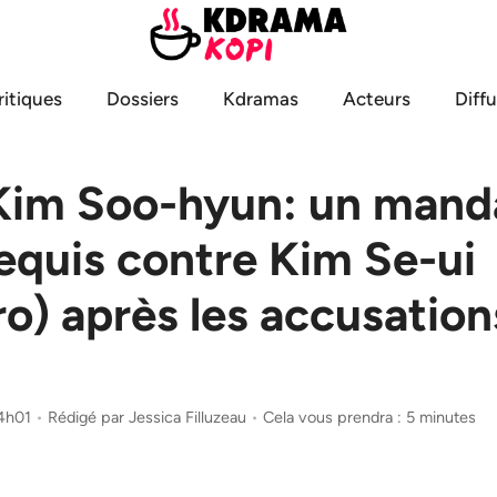
ritiques
Dossiers
Kdramas
Acteurs
Diff
 Kim Soo-hyun: un mand
requis contre Kim Se-ui
o) après les accusation
14h01
•
Rédigé par
Jessica Filluzeau
•
Cela vous prendra : 5 minutes