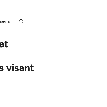
useurs
at
s visant