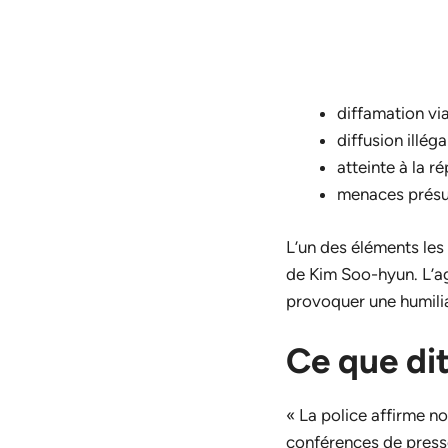
diffamation vi
diffusion illég
atteinte à la r
menaces prés
L’un des éléments les
de Kim Soo-hyun. L’ag
provoquer une humiliat
Ce que dit
« La police affirme n
conférences de presse