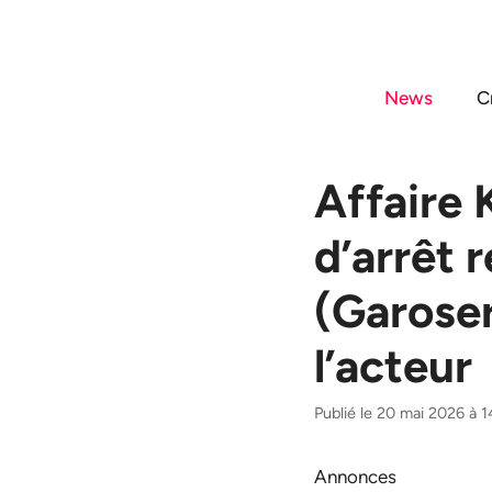
Aller
au
contenu
News
C
Affaire
d’arrêt 
(Garoser
l’acteur
Publié le 20 mai 2026 à 
Annonces