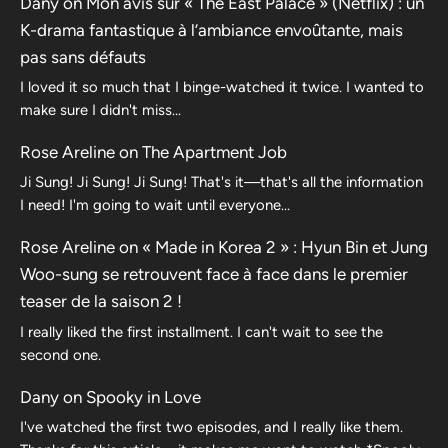
Dany
on
Mon avis sur « The East Palace » (Netflix) : un
K-drama fantastique à l’ambiance envoûtante, mais
pas sans défauts
I loved it so much that I binge-watched it twice. I wanted to
make sure I didn't miss…
Rose Areline
on
The Apartment Job
Ji Sung! Ji Sung! Ji Sung! That's it—that's all the information
I need! I'm going to wait until everyone…
Rose Areline
on
« Made in Korea 2 » : Hyun Bin et Jung
Woo-sung se retrouvent face à face dans le premier
teaser de la saison 2 !
I really liked the first installment. I can't wait to see the
second one.
Dany
on
Spooky in Love
I've watched the first two episodes, and I really like them.