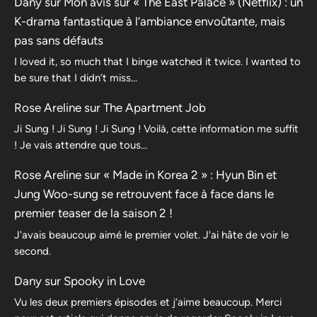
Dany
sur
Mon avis sur « The East Palace » (Netflix) : un
K-drama fantastique à l’ambiance envoûtante, mais
pas sans défauts
I loved it, so much that I binge watched it twice. I wanted to
be sure that I didn’t miss…
Rose Areline
sur
The Apartment Job
Ji Sung ! Ji Sung ! Ji Sung ! Voilà, cette information me suffit
! Je vais attendre que tous…
Rose Areline
sur
« Made in Korea 2 » : Hyun Bin et
Jung Woo-sung se retrouvent face à face dans le
premier teaser de la saison 2 !
J'avais beaucoup aimé le premier volet. J'ai hâte de voir le
second.
Dany
sur
Spooky in Love
Vu les deux premiers épisodes et j’aime beaucoup. Merci