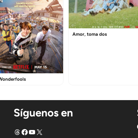
Amor, toma dos
Wonderfools
Síguenos en
Hilos
Facebook
YouTube
X