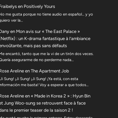
Fraibelys
en
Positively Yours
No me gusta porque no tiene audio en español... y yo
quiero ver la...
Dany
en
Mon avis sur « The East Palace »
(Netflix) : un K-drama fantastique à l’ambiance
envoûtante, mais pas sans défauts
Me encantó, tanto que me la vi de un tirón dos veces.
Quería asegurarme de no perderme nada…
Rose Areline
en
The Apartment Job
¡Ji Sung! ¡Ji Sung! ¡Ji Sung! ¡Ya está, con esta
información me basta! Voy a esperar a que todos…
Rose Areline
en
« Made in Korea 2 » : Hyun Bin
et Jung Woo-sung se retrouvent face à face
dans le premier teaser de la saison 2 !