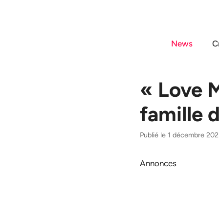
Aller
au
contenu
News
C
« Love M
famille 
Publié le 1 décembre 202
Annonces