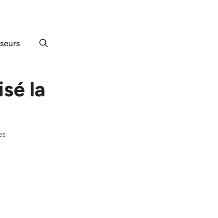
useurs
isé la
es