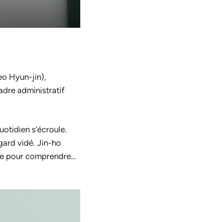
eo Hyun-jin),
dre administratif
uotidien s’écroule.
gard vidé. Jin-ho
une pour comprendre…