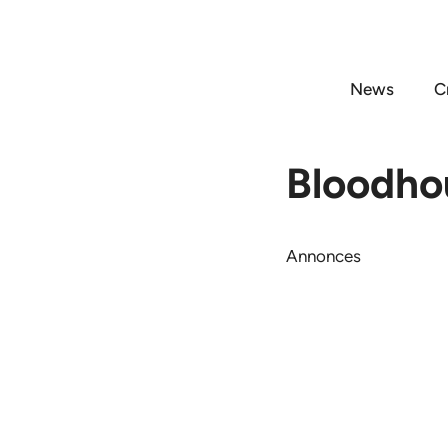
Aller
au
contenu
News
C
Bloodho
Annonces