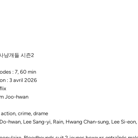
al : 사냥개들 시즌2
des : 7, 60 min
on : 3 avril 2026
lix
Kim Joo-hwan
r, action, crime, drame
 Do-hwan, Lee Sang-yi, Rain, Hwang Chan-sung, Lee Si-eon,
populaire,
Bloodhounds
suit 2 jeunes boxeurs entraînés mal