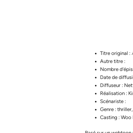
Titre origin
Autre titre :
Nombre d’épiso
Date de diffusi
Diffuseur : Netf
Réalisation : 
Scénariste :
Genre : thrille
Casting : Woo
Basé sur un webtoon 