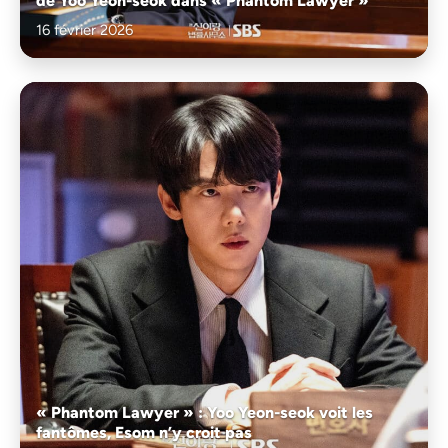
de Yoo Yeon-seok dans « Phantom Lawyer »
16 février 2026
« Phantom Lawyer » : Yoo Yeon-seok voit les
fantômes, Esom n’y croit pas