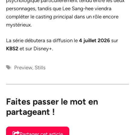
psychologique particulièrement tendu entre les deux
personnages, tandis que Lee Sang-hee viendra
compléter le casting principal dans un rôle encore
mystérieux.
La série débutera sa diffusion le
4 juillet 2026
sur
KBS2
et sur Disney+.
Étiquettes
Preview
,
Stills
Faites passer le mot en
partageant !
Partager cet article