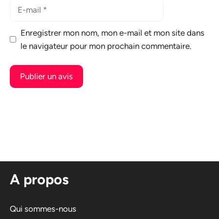
E-
mail
Enregistrer mon nom, mon e-mail et mon site dans
le navigateur pour mon prochain commentaire.
A
l
t
e
r
n
A propos
a
t
i
Qui sommes-nous
v