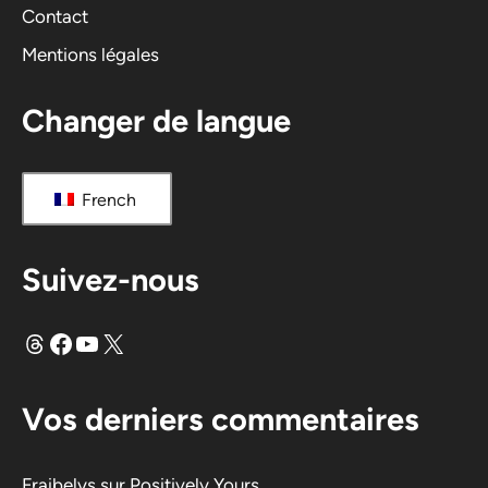
Contact
e
Mentions légales
:
Changer de langue
French
Suivez-nous
Fils
Facebook
YouTube
X
Vos derniers commentaires
Fraibelys
sur
Positively Yours