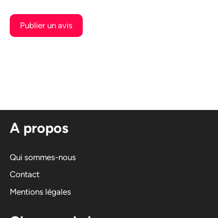
A
l
t
e
r
n
A propos
a
t
i
Qui sommes-nous
v
Contact
e
Mentions légales
: