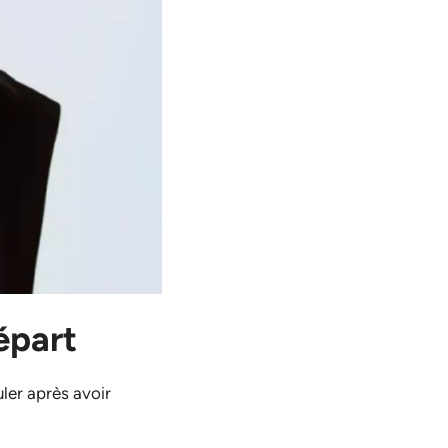
épart
uler après avoir