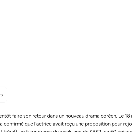
es
entôt faire son retour dans un nouveau drama coréen. Le 18
 confirmé que l’actrice avait reçu une proposition pour rejoi
re littéral), un futur drama du week-end de KBS2, en 50 épiso