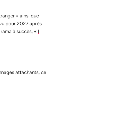
ranger » ainsi que
évu pour 2027 après
 drama à succès, «
I
nnages attachants, ce