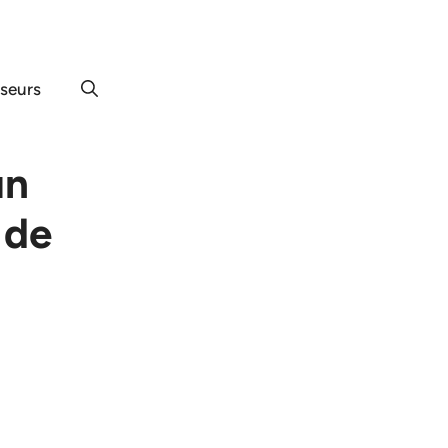
useurs
un
 de