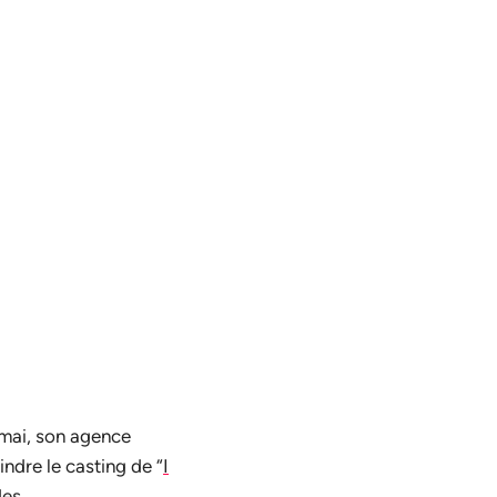
 mai, son agence
ndre le casting de “
I
des.