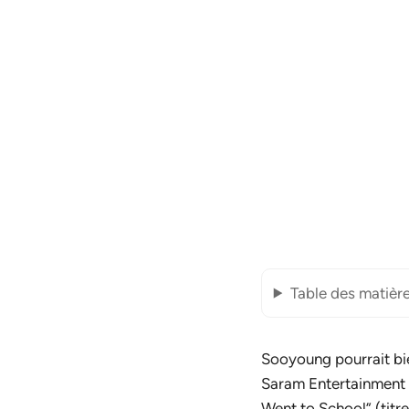
Table des matièr
Sooyoung pourrait bi
Saram Entertainment a
Went to School
” (tit