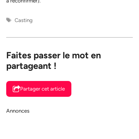
à reconfirmer).
Étiquettes
Casting
Faites passer le mot en
partageant !
Partager cet article
Annonces