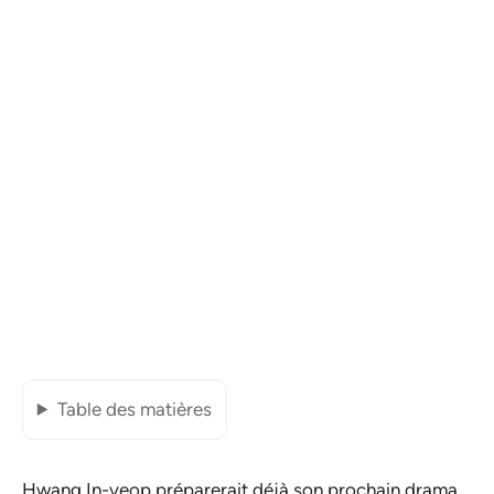
Table des matières
Hwang In-yeop préparerait déjà son prochain drama