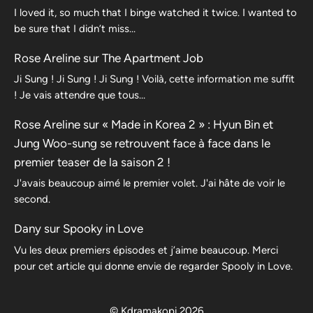
I loved it, so much that I binge watched it twice. I wanted to
be sure that I didn’t miss…
Rose Areline
sur
The Apartment Job
Ji Sung ! Ji Sung ! Ji Sung ! Voilà, cette information me suffit
! Je vais attendre que tous…
Rose Areline
sur
« Made in Korea 2 » : Hyun Bin et
Jung Woo-sung se retrouvent face à face dans le
premier teaser de la saison 2 !
J'avais beaucoup aimé le premier volet. J'ai hâte de voir le
second.
Dany
sur
Spooky in Love
Vu les deux premiers épisodes et j’aime beaucoup. Merci
pour cet article qui donne envie de regarder Spooly in Love.
© Kdramakopi 2026