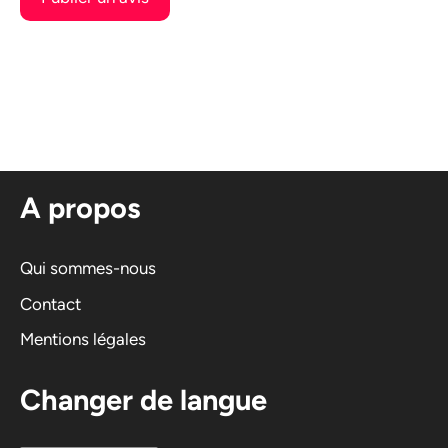
A
l
t
e
r
n
A propos
a
t
i
Qui sommes-nous
v
Contact
e
Mentions légales
:
Changer de langue