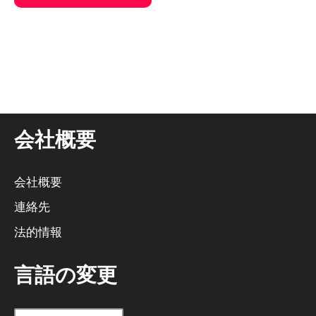
そ
れ
に
代
わ
る
会社概要
も
の
だ
会社概要
：
連絡先
法的情報
言語の変更