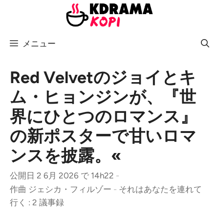
コ
ン
テ
メニュー
ン
ツ
へ
Red Velvetのジョイとキ
ス
ム・ヒョンジンが、『世
キ
界にひとつのロマンス』
ッ
プ
の新ポスターで甘いロマ
ンスを披露。«
公開日 2 6月 2026 で 14h22
-
作曲
ジェシカ・フィルゾー
-
それはあなたを連れて
行く : 2 議事録