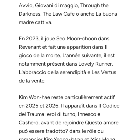
Avvio
,
Giovani di maggio
,
Through the
Darkness
,
The Law Cafe
o anche
La buona
madre cattiva
.
En 2023, il joue Seo Moon-choon dans
Revenant
et fait une apparition dans
Il
gioco della morte
. L’année suivante, il est
notamment présent dans
Lovely Runner
,
L'abbraccio della serendipità
e
Les Vertus
de la vente
.
Kim Won-hae reste particulièrement actif
en 2025 et 2026. Il apparaît dans
Il Codice
del Trauma: eroi di turno
,
Innesco
e
Cashero
, avant de rejoindre
Questo amore
può essere tradotto?
dans le rôle du
romancier Kim Yeong-hwan et
Miss Hong