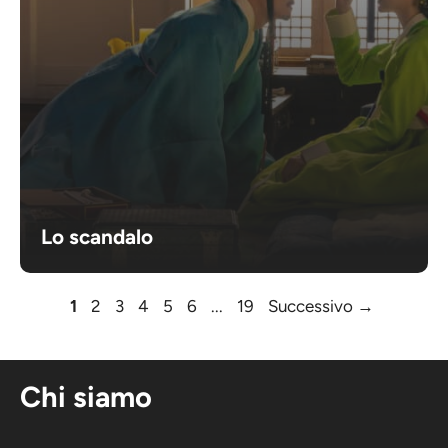
Lo scandalo
Pagina
Pagina
Pagina
Pagina
Pagina
Pagina
Pagina
1
2
3
4
5
6
...
19
Successivo
→
Chi siamo