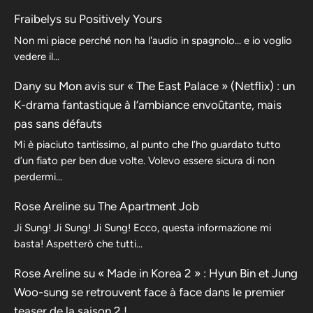
Fraibelys
su
Positively Yours
Non mi piace perché non ha l'audio in spagnolo... e io voglio
vedere il...
Dany
su
Mon avis sur « The East Palace » (Netflix) : un
K-drama fantastique à l’ambiance envoûtante, mais
pas sans défauts
Mi è piaciuto tantissimo, al punto che l’ho guardato tutto
d’un fiato per ben due volte. Volevo essere sicura di non
perdermi…
Rose Areline
su
The Apartment Job
Ji Sung! Ji Sung! Ji Sung! Ecco, questa informazione mi
basta! Aspetterò che tutti…
Rose Areline
su
« Made in Korea 2 » : Hyun Bin et Jung
Woo-sung se retrouvent face à face dans le premier
teaser de la saison 2 !