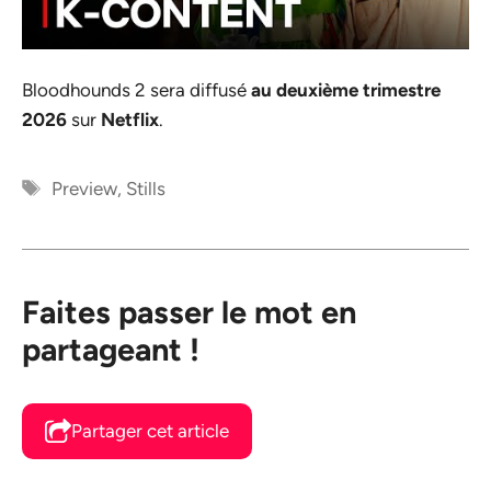
Bloodhounds 2
sera diffusé
au deuxième trimestre
2026
sur
Netflix
.
Étiquettes
Preview
,
Stills
Faites passer le mot en
partageant !
Partager cet article