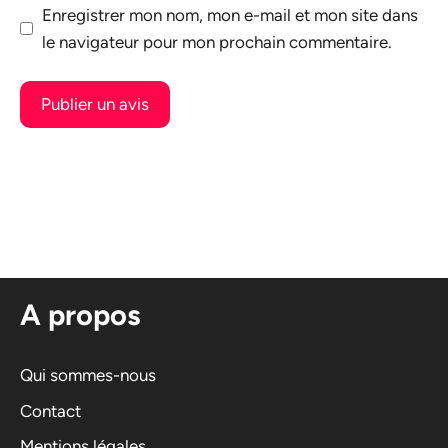
Enregistrer mon nom, mon e-mail et mon site dans
le navigateur pour mon prochain commentaire.
A
l
t
e
r
n
A propos
a
t
i
Qui sommes-nous
v
Contact
e
Mentions légales