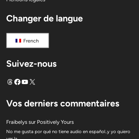
:
Changer de langue
French
Suivez-nous
Fils
Facebook
YouTube
X
Vos derniers commentaires
Fraibelys
sur
Positively Yours
No me gusta por qué no tiene audio en español..y yo quiero
ver la..