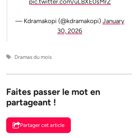
pic.twitter.com/uLBXE0sMrZ
— Kdramakopi (@kdramakopi)
January
30, 2026
Étiquettes
Dramas du mois
Faites passer le mot en
partageant !
Partager cet article