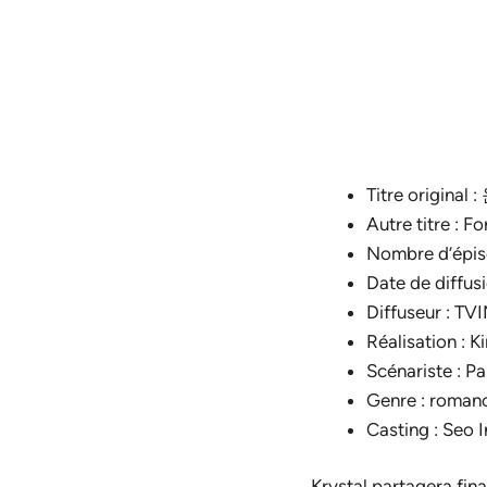
Titre origi
Autre titre : 
Nombre d’épis
Date de diffusi
Diffuseur : TV
Réalisation : 
Scénariste : Pa
Genre : romanc
Casting : Seo I
Krystal partagera fin