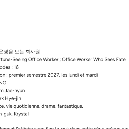
nal : 운명을 보는 회사원
Fortune-Seeing Office Worker ; Office Worker Who Sees Fate
odes : 16
on : premier semestre 2027, les lundi et mardi
ING
Kim Jae-hyun
rk Hye-jin
e, vie quotidienne, drame, fantastique.
n-guk, Krystal
alement l’affiche avec Seo In-guk dans cette série prévue po