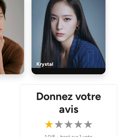
Krystal
Donnez votre
avis
★
★
★
★
★
1.0/5
•
basé sur 1 vote