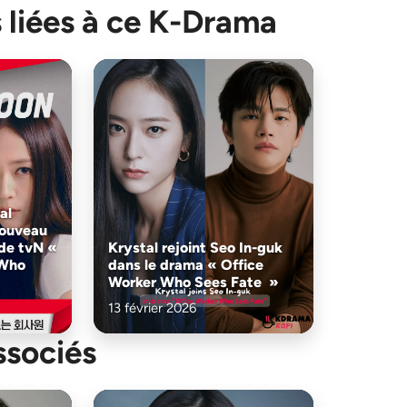
 liées à ce K-Drama
al
nouveau
de tvN «
Krystal rejoint Seo In-guk
 Who
dans le drama « Office
Worker Who Sees Fate »
13 février 2026
ssociés