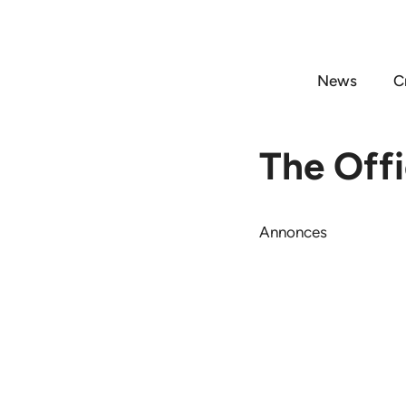
Aller
au
contenu
News
C
The Off
Annonces