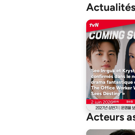
Actualités
Seo In-guk et Kryst
confirmés dans le 
drama fantastique 
The Office Worker
Sees Destiny »
2 juin 2026
Acteurs a