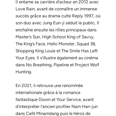
Il entame sa carrière d’acteur en 2012 avec
Love Rain
, avant de connaître un immense
succès grâce au drama culte
Reply 1997
, où
son duo avec Jung Eun-ji séduit le public. Il
enchaîne ensuite les rôles principaux dans
Master’s Sun
,
High School King of Savvy
,
The King’s Face
,
Hello Monster
,
Squad 38
,
Shopping King Louie
et
The Smile Has Left
Your Eyes
. Il s’illustre également au cinéma
dans
No Breathing
,
Pipeline
et
Project Wolf
Hunting
.
En 2021, il retrouve une renommée
internationale grâce à la romance
fantastique
Doom at Your Service
, avant
d’interpréter l’ancien profiler Nam Han-jun
dans
Café Minamdang
puis le héros de