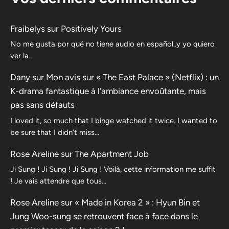
Fraibelys
sur
Positively Yours
No me gusta por qué no tiene audio en español..y yo quiero
ver la..
Dany
sur
Mon avis sur « The East Palace » (Netflix) : un
K-drama fantastique à l’ambiance envoûtante, mais
pas sans défauts
I loved it, so much that I binge watched it twice. I wanted to
be sure that I didn’t miss…
Rose Areline
sur
The Apartment Job
Ji Sung ! Ji Sung ! Ji Sung ! Voilà, cette information me suffit
! Je vais attendre que tous…
Rose Areline
sur
« Made in Korea 2 » : Hyun Bin et
Jung Woo-sung se retrouvent face à face dans le