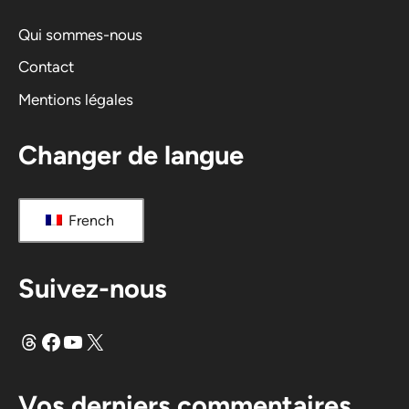
t
i
Qui sommes-nous
v
Contact
e
Mentions légales
:
Changer de langue
French
Suivez-nous
Fils
Facebook
YouTube
X
Vos derniers commentaires