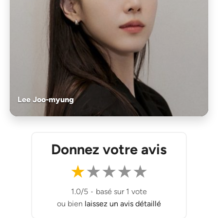
Lee Joo-myung
Donnez votre avis
★
★
★
★
★
1.0/5
•
basé sur 1 vote
ou bien
laissez un avis détaillé