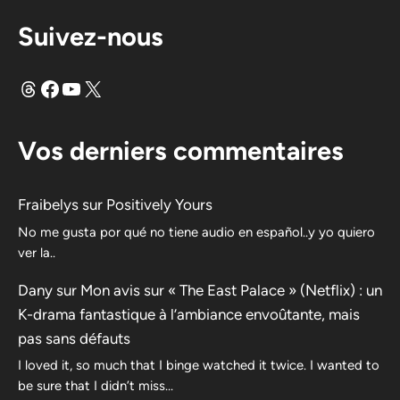
Suivez-nous
Fils
Facebook
YouTube
X
Vos derniers commentaires
Fraibelys
sur
Positively Yours
No me gusta por qué no tiene audio en español..y yo quiero
ver la..
Dany
sur
Mon avis sur « The East Palace » (Netflix) : un
K-drama fantastique à l’ambiance envoûtante, mais
pas sans défauts
I loved it, so much that I binge watched it twice. I wanted to
be sure that I didn’t miss…