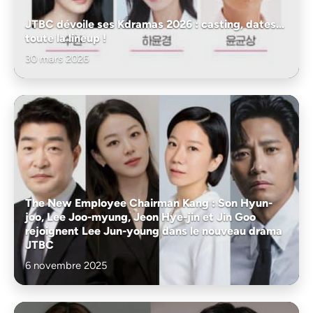
JTBC dévoile ses Kdramas 2026 : casting, dates…
toute la lineup !
30 mars 2026
The New Employee Chairman Kang : Son Hyun-
joo, Lee Joo-myung, Jeon Hye-jin et Jin Goo
rejoignent Lee Jun-young dans le nouveau drama
JTBC
6 novembre 2025