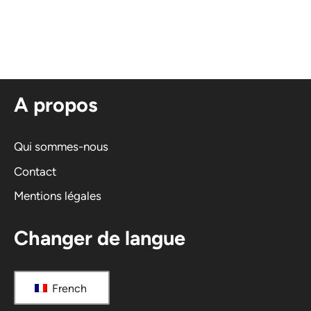
l
t
e
r
n
A propos
a
t
i
Qui sommes-nous
v
Contact
e
Mentions légales
:
Changer de langue
French