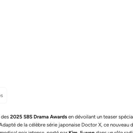
es
s des
2025 SBS Drama Awards
en dévoilant un teaser spécia
 Adapté de la célèbre série japonaise
Doctor X
, ce nouveau 
edical noir intense, porté par
Kim Ji-won
dans un rôle rad