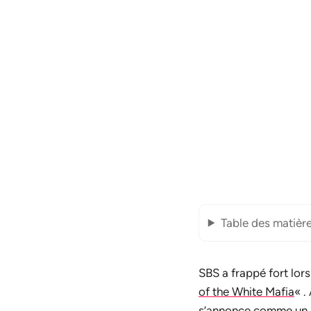
Table des matièr
SBS a frappé fort lor
of the White Mafia
« .
s’annonce comme un m