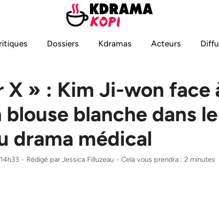
ritiques
Dossiers
Kdramas
Acteurs
Diff
 X » : Kim Ji-won face à
 blouse blanche dans le
du drama médical
à 14h33
•
Rédigé par
Jessica Filluzeau
•
Cela vous prendra : 2 minutes