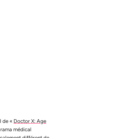
l de «
Doctor X: Age
drama médical
icalement différent de