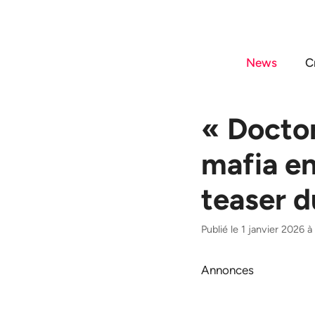
Aller
au
contenu
News
C
« Doctor
mafia en
teaser 
Publié le 1 janvier 2026 
Annonces