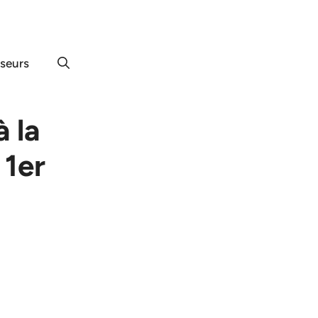
useurs
 la
 1er