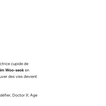
ctrice cupide de
im Woo-seok
en
auver des vies devient
 défier,
Doctor X: Age