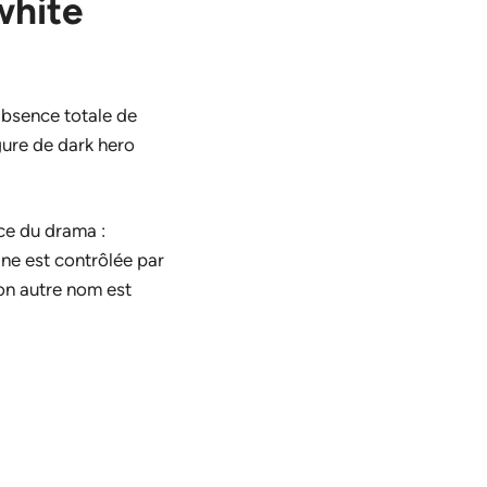
white
absence totale de
igure de
dark hero
nce du drama :
cine est contrôlée par
Son autre nom est