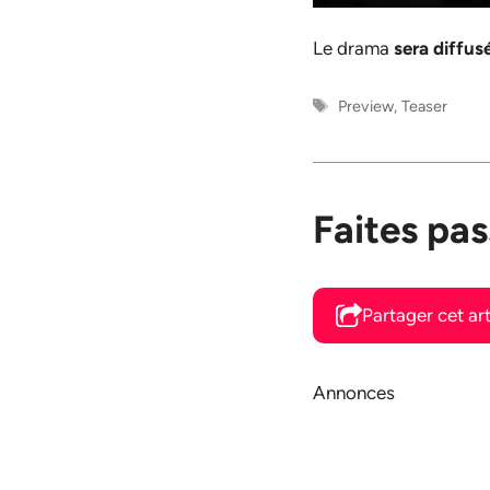
Le drama
sera diffus
Étiquettes
Preview
,
Teaser
Faites pas
Partager cet art
Annonces