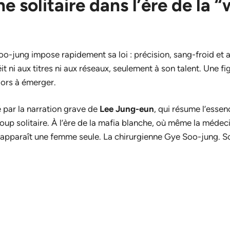
e solitaire dans l’ère de la “
oo-jung impose rapidement sa loi : précision, sang-froid et 
t ni aux titres ni aux réseaux, seulement à son talent. Une f
ors à émerger.
é par la narration grave de
Lee Jung-eun
, qui résume l’esse
n loup solitaire. À l’ère de la mafia blanche, où même la méde
r, apparaît une femme seule. La chirurgienne Gye Soo-jung. 