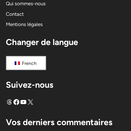
i
Qui sommes-nous
v
Contact
e
Mentions légales
:
Changer de langue
French
Suivez-nous
Fils
Facebook
YouTube
X
Vos derniers commentaires