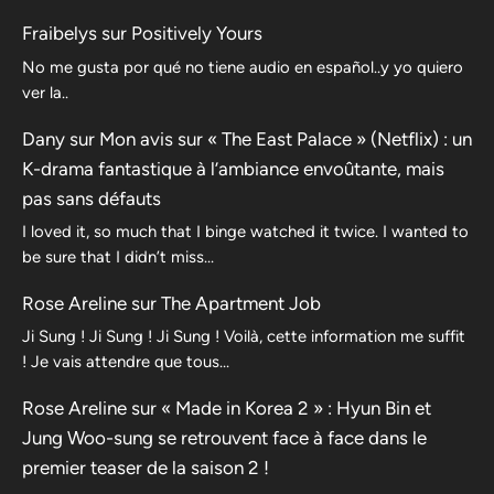
Fraibelys
sur
Positively Yours
No me gusta por qué no tiene audio en español..y yo quiero
ver la..
Dany
sur
Mon avis sur « The East Palace » (Netflix) : un
K-drama fantastique à l’ambiance envoûtante, mais
pas sans défauts
I loved it, so much that I binge watched it twice. I wanted to
be sure that I didn’t miss…
Rose Areline
sur
The Apartment Job
Ji Sung ! Ji Sung ! Ji Sung ! Voilà, cette information me suffit
! Je vais attendre que tous…
Rose Areline
sur
« Made in Korea 2 » : Hyun Bin et
Jung Woo-sung se retrouvent face à face dans le
premier teaser de la saison 2 !