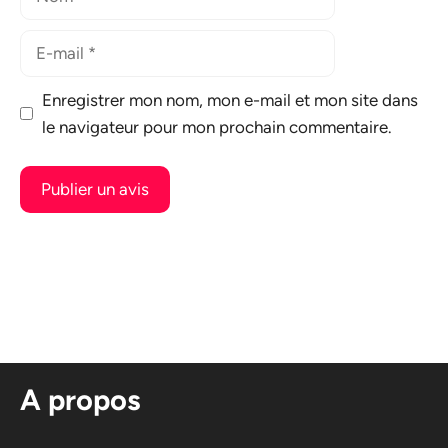
E-
mail
Enregistrer mon nom, mon e-mail et mon site dans
le navigateur pour mon prochain commentaire.
A
l
t
e
r
n
A propos
a
t