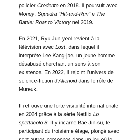
policier
Credente
en 2018. Il poursuit avec
Money
,
Squadra "Hit-and-Run"
e
The
Battle: Roar to Victory
nel 2019.
En 2021, Ryu Jun-yeol revient à la
télévision avec
Lost
, dans lequel il
interprète Lee Kang-jae, un jeune homme
désabusé cherchant un sens à son
existence. En 2022, il rejoint l’univers de
science-fiction d’
Alienoid
dans le rôle de
Mureuk.
Il retrouve une forte visibilité internationale
en 2024 grâce à la série Netflix
Lo
spettacolo 8
. Il y incarne Bae Jin-su, le
participant du troisième étage, plongé avec
sept autres personnes dans un jeu où le