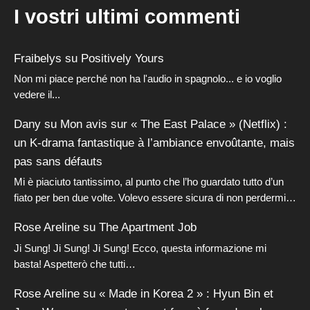
I vostri ultimi commenti
Fraibelys
su
Positively Yours
Non mi piace perché non ha l'audio in spagnolo... e io voglio
vedere il...
Dany
su
Mon avis sur « The East Palace » (Netflix) :
un K-drama fantastique à l’ambiance envoûtante, mais
pas sans défauts
Mi è piaciuto tantissimo, al punto che l’ho guardato tutto d’un
fiato per ben due volte. Volevo essere sicura di non perdermi…
Rose Areline
su
The Apartment Job
Ji Sung! Ji Sung! Ji Sung! Ecco, questa informazione mi
basta! Aspetterò che tutti…
Rose Areline
su
« Made in Korea 2 » : Hyun Bin et