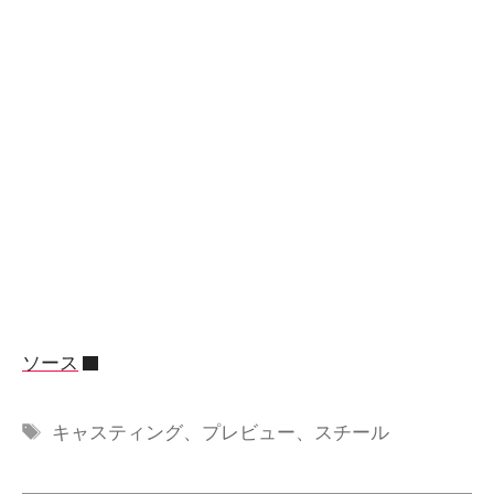
ソース
タ
キャスティング
、
プレビュー
、
スチール
グ