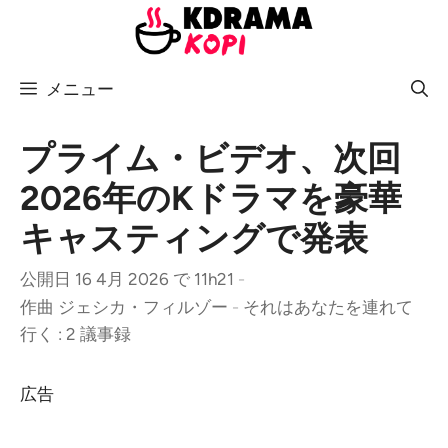
コ
ン
テ
メニュー
ン
ツ
へ
プライム・ビデオ、次回
ス
2026年のKドラマを豪華
キ
キャスティングで発表
ッ
プ
公開日 16 4月 2026 で 11h21
-
作曲
ジェシカ・フィルゾー
-
それはあなたを連れて
行く : 2 議事録
広告