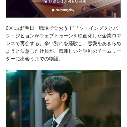
6月には“
明日、職場で会おう！
”「ソ・イングクとパ
ク・ジヒョンがウェブトゥーンを映画化した企業ロマ
ンスで再会する。辛い別れを経験し、恋愛をあきらめ
ようと決意した社員が、気難しいと評判のチームリー
ダーに出会うまでの物語。.