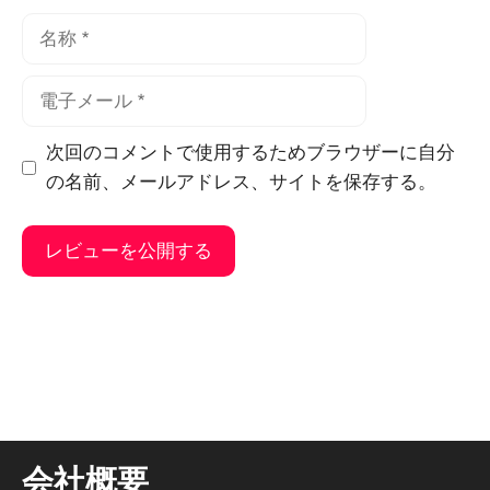
名
称
電
子
メ
次回のコメントで使用するためブラウザーに自分
ー
の名前、メールアドレス、サイトを保存する。
ル
そ
れ
に
代
わ
る
会社概要
も