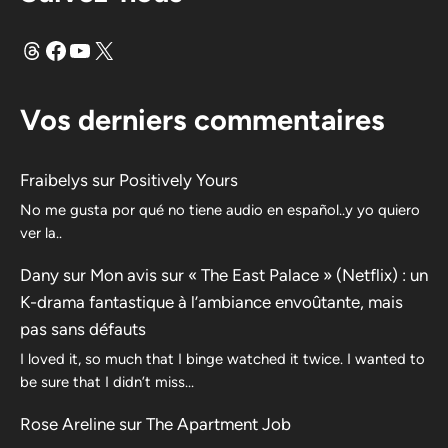
Fils
Facebook
YouTube
X
Vos derniers commentaires
Fraibelys
sur
Positively Yours
No me gusta por qué no tiene audio en español..y yo quiero
ver la..
Dany
sur
Mon avis sur « The East Palace » (Netflix) : un
K-drama fantastique à l’ambiance envoûtante, mais
pas sans défauts
I loved it, so much that I binge watched it twice. I wanted to
be sure that I didn’t miss…
Rose Areline
sur
The Apartment Job