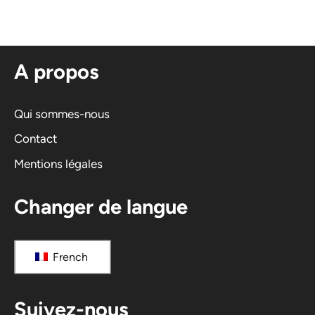
e
r
n
A propos
a
t
i
Qui sommes-nous
v
Contact
e
Mentions légales
:
Changer de langue
French
Suivez-nous