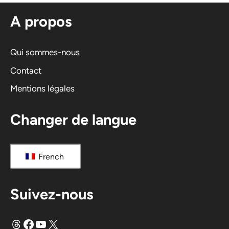
n
A propos
a
t
i
Qui sommes-nous
v
Contact
e
Mentions légales
:
Changer de langue
French
Suivez-nous
Fils
Facebook
YouTube
X