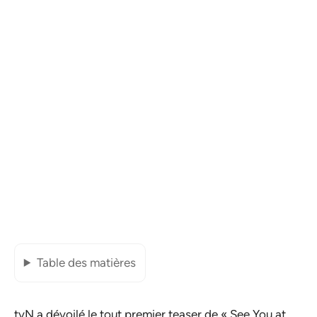
Table des matières
tvN a dévoilé le tout premier teaser de «
See You at