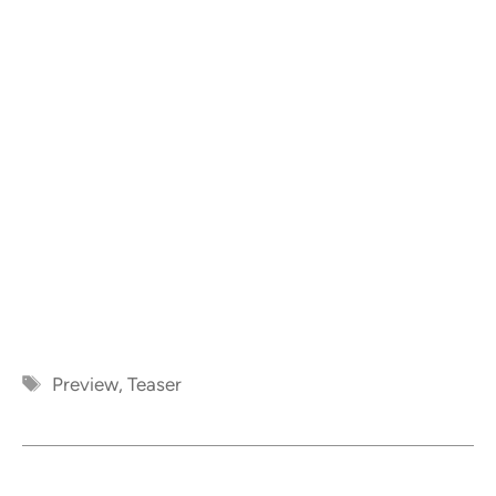
Étiquettes
Preview
,
Teaser