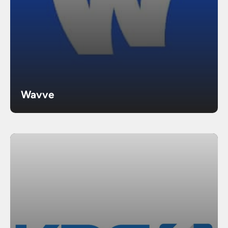
Wavve