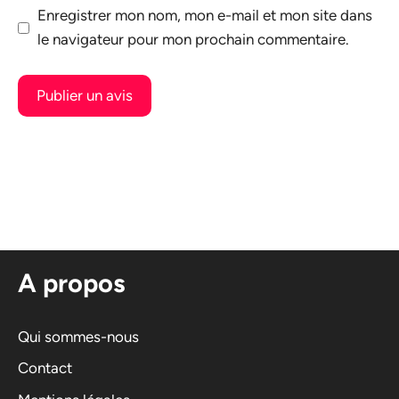
Enregistrer mon nom, mon e-mail et mon site dans
le navigateur pour mon prochain commentaire.
A
l
t
e
r
n
A propos
a
t
i
Qui sommes-nous
v
Contact
e