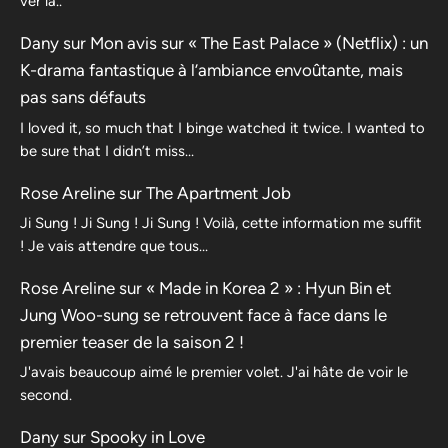
ver la..
Dany
sur
Mon avis sur « The East Palace » (Netflix) : un
K-drama fantastique à l’ambiance envoûtante, mais
pas sans défauts
I loved it, so much that I binge watched it twice. I wanted to
be sure that I didn’t miss…
Rose Areline
sur
The Apartment Job
Ji Sung ! Ji Sung ! Ji Sung ! Voilà, cette information me suffit
! Je vais attendre que tous…
Rose Areline
sur
« Made in Korea 2 » : Hyun Bin et
Jung Woo-sung se retrouvent face à face dans le
premier teaser de la saison 2 !
J'avais beaucoup aimé le premier volet. J'ai hâte de voir le
second.
Dany
sur
Spooky in Love