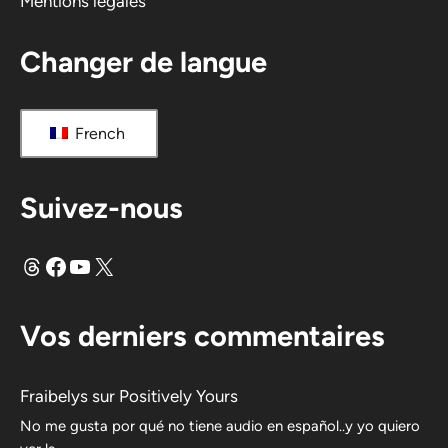
Mentions légales
:
Changer de langue
French
Suivez-nous
Fils
Facebook
YouTube
X
Vos derniers commentaires
Fraibelys
sur
Positively Yours
No me gusta por qué no tiene audio en español..y yo quiero