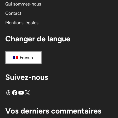
i
Qui sommes-nous
v
Contact
e
Mentions légales
:
Changer de langue
French
Suivez-nous
Fils
Facebook
YouTube
X
Vos derniers commentaires