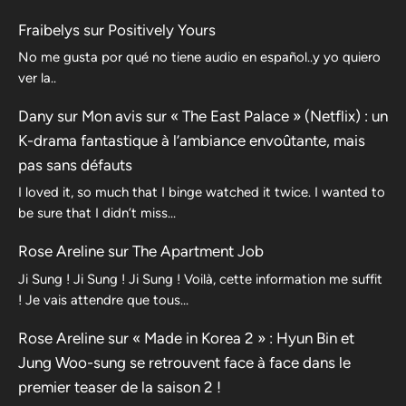
Fraibelys
sur
Positively Yours
No me gusta por qué no tiene audio en español..y yo quiero
ver la..
Dany
sur
Mon avis sur « The East Palace » (Netflix) : un
K-drama fantastique à l’ambiance envoûtante, mais
pas sans défauts
I loved it, so much that I binge watched it twice. I wanted to
be sure that I didn’t miss…
Rose Areline
sur
The Apartment Job
Ji Sung ! Ji Sung ! Ji Sung ! Voilà, cette information me suffit
! Je vais attendre que tous…
Rose Areline
sur
« Made in Korea 2 » : Hyun Bin et
Jung Woo-sung se retrouvent face à face dans le
premier teaser de la saison 2 !