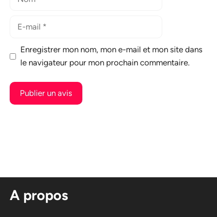
E-
mail
Enregistrer mon nom, mon e-mail et mon site dans
le navigateur pour mon prochain commentaire.
A
l
t
e
r
n
A propos
a
t