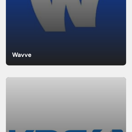
Wavve