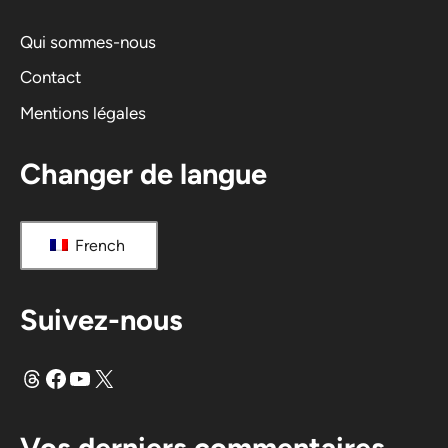
t
i
Qui sommes-nous
v
Contact
e
Mentions légales
:
Changer de langue
French
Suivez-nous
Fils
Facebook
YouTube
X
Vos derniers commentaires