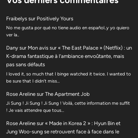
Fraibelys
sur
Positively Yours
No me gusta por qué no tiene audio en español..y yo quiero
ver la..
Dany
sur
Mon avis sur « The East Palace » (Netflix) : un
K-drama fantastique à l’ambiance envoûtante, mais
pas sans défauts
I loved it, so much that I binge watched it twice. I wanted to
be sure that I didn’t miss…
Rose Areline
sur
The Apartment Job
Ji Sung ! Ji Sung ! Ji Sung ! Voilà, cette information me suffit
! Je vais attendre que tous…
Rose Areline
sur
« Made in Korea 2 » : Hyun Bin et
Jung Woo-sung se retrouvent face à face dans le