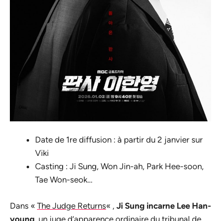
Date de 1re diffusion : à partir du 2 janvier sur
Viki
Casting : Ji Sung, Won Jin-ah, Park Hee-soon,
Tae Won-seok…
Dans «
The Judge Returns
« ,
Ji Sung incarne Lee Han-
young,
un juge d’apparence ordinaire du tribunal de