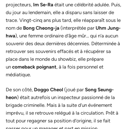
projecteurs,
Im Se-Ra
était une célébrité adulée. Puis,
du jour au lendemain, elle a disparu sans laisser de
trace. Vingt-cinq ans plus tard, elle réapparaît sous le
nom de
Bong Cheong-ja
(interprétée par
Uhm Jung-
hwa
), une femme ordinaire d’âge mûr… qui n’a aucun
souvenir des deux dernières décennies. Déterminée à
retrouver ses souvenirs effacés et à récupérer sa
place dans le monde du showbiz, elle prépare
un
comeback poignant
, à la fois personnel et
médiatique.
De son côté,
Doggo Cheol
(joué par
Song Seung-
heon
) était autrefois un inspecteur passionné de la
brigade criminelle. Mais à la suite d’un événement
imprévu, il se retrouve relégué à la circulation. Prêt à
tout pour regagner sa position d’origine, il se fait
passer pour un manager et part en mission