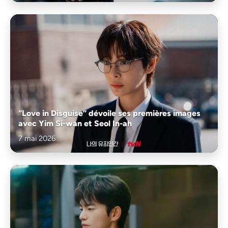
“Love in Disguise” dévoile ses premières images
avec Yim Si-wan et Seol In-ah
7 mai 2026