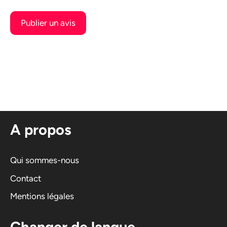
A
l
t
e
r
n
A propos
a
t
i
Qui sommes-nous
v
Contact
e
Mentions légales
:
Changer de langue