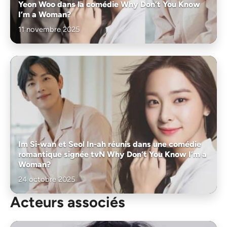
Yeon Woo dans la comédie Why Don’t You Know
I’m a Woman?
11 novembre 2025
Im Si-wan et Seol In-ah réunis dans une comédie
romantique signée tvN Why Don’t You Know I’m a
Woman?
24 octobre 2025
Acteurs associés