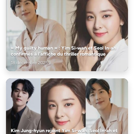
« My guilty human » : Yim Si-wan et Seol In-ah
confirmés à l’affiche du thriller romantique
18 décembre 2025
Kim Jung-hyun rejoint Yim Si-wan, Seol In-ah et