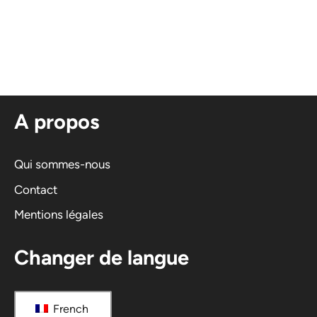
A
l
t
e
r
n
A propos
a
t
i
Qui sommes-nous
v
Contact
e
Mentions légales
:
Changer de langue
French