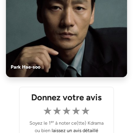
Park Hae-soo
Donnez votre avis
★
★
★
★
★
er
Soyez le 1
à noter ce(tte) Kdrama
ou bien
laissez un avis détaillé