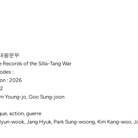
l : 대왕문무
he Records of the Silla-Tang War
odes :
ion : 2026
S2
Kim Young-jo, Goo Sung-joon
que, action, guerre
 Hyun-wook, Jang Hyuk, Park Sung-woong, Kim Kang-woo, J