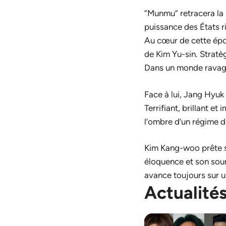
“Munmu” retracera la m
puissance des États r
Au cœur de cette épo
de Kim Yu-sin. Stratège
Dans un monde ravagé p
Face à lui, Jang Hyuk
Terrifiant, brillant e
l’ombre d’un régime di
Kim Kang-woo prête se
éloquence et son sour
avance toujours sur un
Actualités