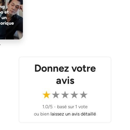
ng
o et
 un
orique
.
Donnez votre
avis
★
★
★
★
★
1.0/5
•
basé sur 1 vote
ou bien
laissez un avis détaillé