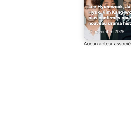
Lee Hyun-wook, Ja
Hyuk, Kim Kang-wo
plus confirmés pour
nouveau drama hist
17 novembre 2025
Aucun acteur associé