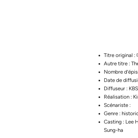
Titre origina
Autre titre : T
Nombre d’épis
Date de diffus
Diffuseur : KB
Réalisation : 
Scénariste :
Genre : histori
Casting : Lee
Sung-ha