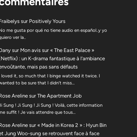
commentaires
Fraibelys
sur
Positively Yours
No me gusta por qué no tiene audio en español..y yo
quiero ver la..
Dany
sur
Mon avis sur « The East Palace »
(Netflix) : un K-drama fantastique à l’ambiance
envoûtante, mais pas sans défauts
I loved it, so much that I binge watched it twice. I
wanted to be sure that I didn’t miss…
Rose Areline
sur
The Apartment Job
Ji Sung ! Ji Sung ! Ji Sung ! Voilà, cette information
me suffit ! Je vais attendre que tous…
Rose Areline
sur
« Made in Korea 2 » : Hyun Bin
et Jung Woo-sung se retrouvent face à face