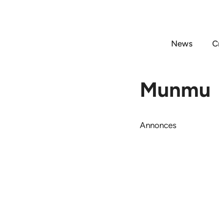
Aller
au
contenu
News
C
Munmu
Annonces