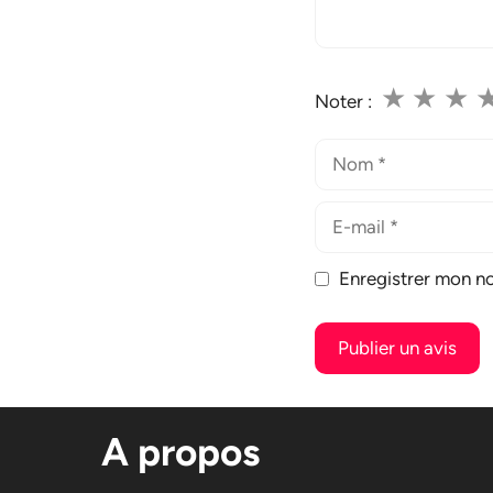
★
★
★
Noter :
Nom
E-
mail
Enregistrer mon n
A
l
A propos
t
e