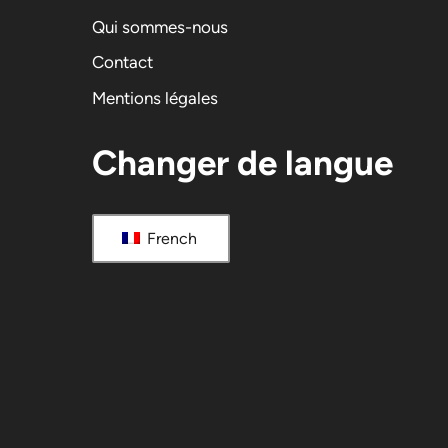
r
Qui sommes-nous
n
Contact
a
Mentions légales
t
i
Changer de langue
v
e
:
French