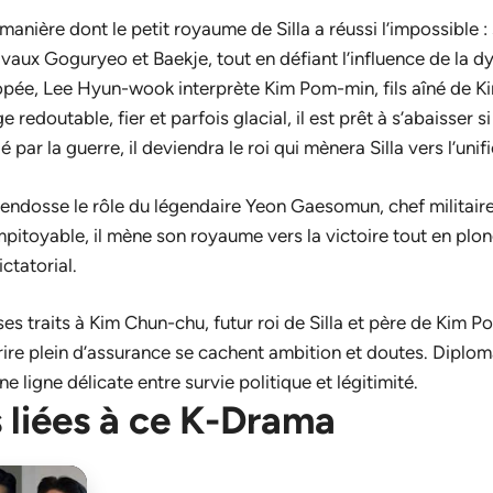
anière dont le petit royaume de Silla a réussi l’impossible :
ivaux Goguryeo et Baekje, tout en défiant l’influence de la d
pée, Lee Hyun-wook interprète Kim Pom-min, fils aîné de K
 redoutable, fier et parfois glacial, il est prêt à s’abaisser s
ar la guerre, il deviendra le roi qui mènera Silla vers l’unifi
 endosse le rôle du légendaire Yeon Gaesomun, chef militai
t impitoyable, il mène son royaume vers la victoire tout en pl
ctatorial.
s traits à Kim Chun-chu, futur roi de Silla et père de Kim 
ire plein d’assurance se cachent ambition et doutes. Diplomat
e ligne délicate entre survie politique et légitimité.
 liées à ce K-Drama