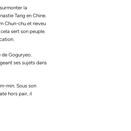
 surmonter la
ynastie Tang en Chine.
im Chun-chu et neveu
i cela sert son peuple.
cation.
re de Goguryeo.
ongeant ses sujets dans
Pom-min. Sous son
e hors pair, il