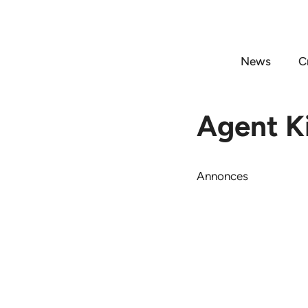
Aller
au
contenu
News
C
Agent K
Annonces