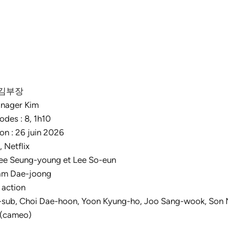
 : 김부장
Manager Kim
des : 8, 1h10
ion : 26 juin 2026
, Netflix
Lee Seung-young et Lee So-eun
Nam Dae-joong
, action
Ji-sub, Choi Dae-hoon, Yoon Kyung-ho, Joo Sang-wook, Son 
 (cameo)