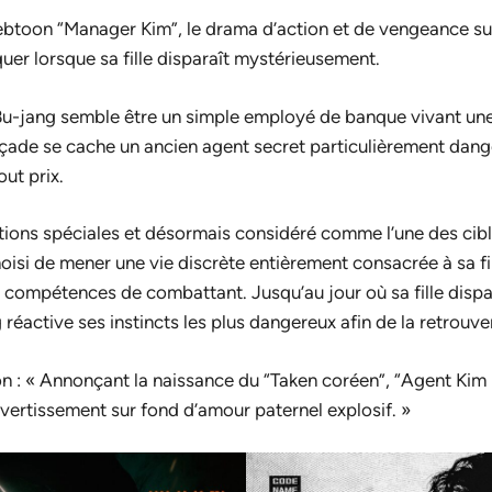
btoon “Manager Kim”, le drama d’action et de vengeance su
squer lorsque sa fille disparaît mystérieusement.
u-jang semble être un simple employé de banque vivant une 
açade se cache un ancien agent secret particulièrement dange
out prix.
ions spéciales et désormais considéré comme l’une des cibles
hoisi de mener une vie discrète entièrement consacrée à sa fi
s compétences de combattant. Jusqu’au jour où sa fille dispa
 réactive ses instincts les plus dangereux afin de la retrouve
n : « Annonçant la naissance du “Taken coréen”, “Agent Kim 
ivertissement sur fond d’amour paternel explosif. »