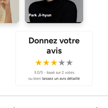
Park Ji-hyun
Donnez votre
avis
★
★
★
★
★
3.0/5
•
basé sur 2 votes
ou bien
laissez un avis détaillé