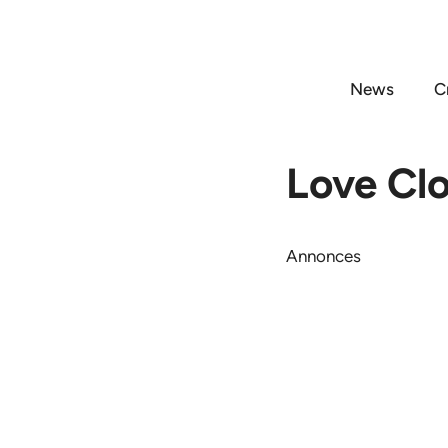
Aller
au
contenu
News
C
Love Cl
Annonces