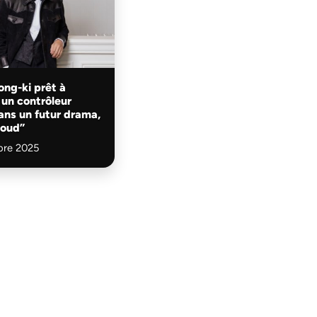
ng-ki prêt à
 un contrôleur
ans un futur drama,
loud”
re 2025