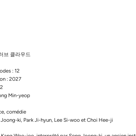
al : 러브 클라우드
odes : 12
ion : 2027
S2
Song Min-yeop
ce, comédie
 Joong-ki, Park Ji-hyun, Lee Si-woo et Choi Hee-ji
 Kang Woo-joo, interprété par Song Joong-ki, un ancien ins