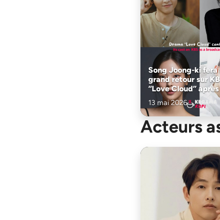
Song Joong-ki fera
grand retour sur K
“Love Cloud” après
13 mai 2026
Acteurs a