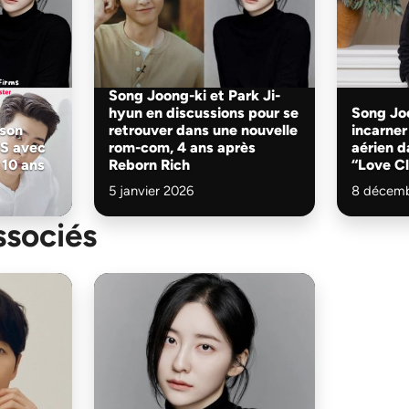
Song Joong-ki et Park Ji-
hyun en discussions pour se
Song Joo
 son
retrouver dans une nouvelle
incarner
BS avec
rom-com, 4 ans après
aérien d
 10 ans
Reborn Rich
“Love C
5 janvier 2026
8 décemb
ssociés