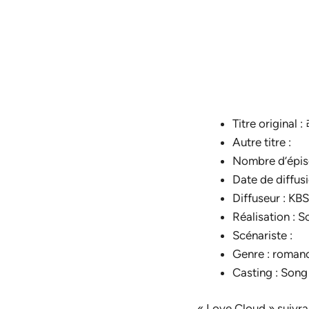
Titre origin
Autre titre :
Nombre d’épis
Date de diffus
Diffuseur : KB
Réalisation : 
Scénariste :
Genre : roman
Casting : Song
« Love Cloud » suivra