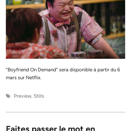
“Boyfriend On Demand” sera disponible à partir du 6
mars sur Netflix.
Étiquettes
Preview
,
Stills
Faites passer le mot en