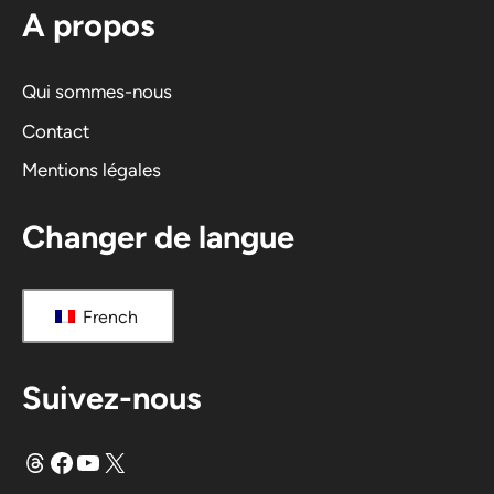
A propos
a
t
i
Qui sommes-nous
v
Contact
e
Mentions légales
:
Changer de langue
French
Suivez-nous
Fils
Facebook
YouTube
X