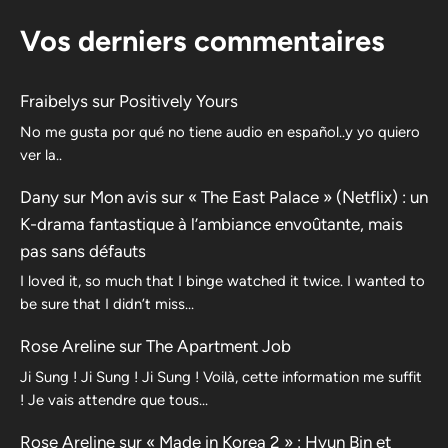
Vos derniers commentaires
Fraibelys
sur
Positively Yours
No me gusta por qué no tiene audio en español..y yo quiero
ver la..
Dany
sur
Mon avis sur « The East Palace » (Netflix) : un
K-drama fantastique à l’ambiance envoûtante, mais
pas sans défauts
I loved it, so much that I binge watched it twice. I wanted to
be sure that I didn’t miss…
Rose Areline
sur
The Apartment Job
Ji Sung ! Ji Sung ! Ji Sung ! Voilà, cette information me suffit
! Je vais attendre que tous…
Rose Areline
sur
« Made in Korea 2 » : Hyun Bin et