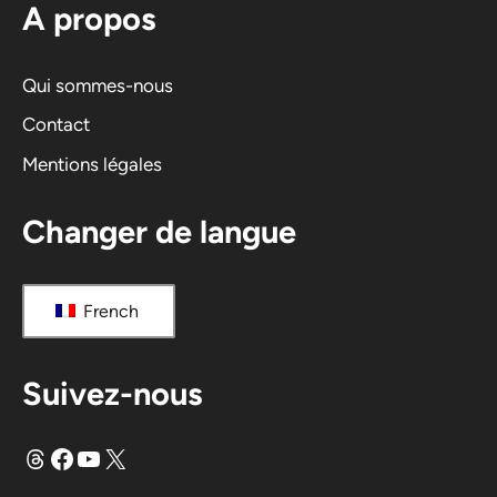
A propos
a
t
i
Qui sommes-nous
v
Contact
e
Mentions légales
:
Changer de langue
French
Suivez-nous
Fils
Facebook
YouTube
X