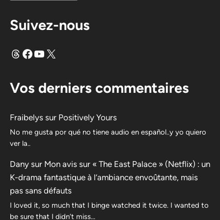
Suivez-nous
Fils
Facebook
YouTube
X
Vos derniers commentaires
Fraibelys
sur
Positively Yours
No me gusta por qué no tiene audio en español..y yo quiero
ver la..
Dany
sur
Mon avis sur « The East Palace » (Netflix) : un
K-drama fantastique à l’ambiance envoûtante, mais
pas sans défauts
I loved it, so much that I binge watched it twice. I wanted to
be sure that I didn’t miss…