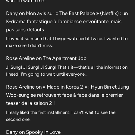
want to watch the...
Dany
on
Mon avis sur « The East Palace » (Netflix) : un
K-drama fantastique à l’ambiance envoûtante, mais
pas sans défauts
I loved it so much that I binge-watched it twice. I wanted to
make sure I didn't miss…
Rose Areline
on
The Apartment Job
Ji Sung! Ji Sung! Ji Sung! That's it—that's all the information
I need! I'm going to wait until everyone…
Rose Areline
on
« Made in Korea 2 » : Hyun Bin et Jung
Woo-sung se retrouvent face à face dans le premier
teaser de la saison 2 !
I really liked the first installment. I can't wait to see the
second one.
Dany
on
Spooky in Love