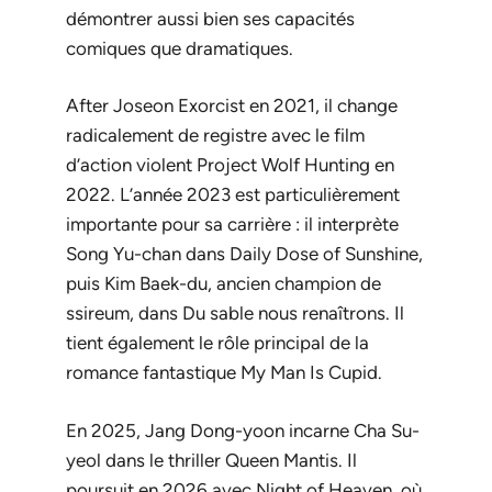
démontrer aussi bien ses capacités
comiques que dramatiques.
After
Joseon Exorcist
en 2021, il change
radicalement de registre avec le film
d’action violent
Project Wolf Hunting
en
2022. L’année 2023 est particulièrement
importante pour sa carrière : il interprète
Song Yu-chan dans
Daily Dose of Sunshine
,
puis Kim Baek-du, ancien champion de
ssireum, dans
Du sable nous renaîtrons
. Il
tient également le rôle principal de la
romance fantastique
My Man Is Cupid
.
En 2025, Jang Dong-yoon incarne Cha Su-
yeol dans le thriller
Queen Mantis
. Il
poursuit en 2026 avec
Night of Heaven
, où