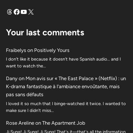
Threads
Facebook
YouTube
X
Your last comments
Fraibelys
on
Positively Yours
I don't like it because it doesn't have Spanish audio... and I
want to watch the...
Dany
on
Mon avis sur « The East Palace » (Netflix) : un
K-drama fantastique à l’ambiance envoûtante, mais
pas sans défauts
I loved it so much that I binge-watched it twice. I wanted to
make sure I didn't miss…
Rose Areline
on
The Apartment Job
Ji Sung! Ji Sung! Ji Sung! That's it—that's all the information