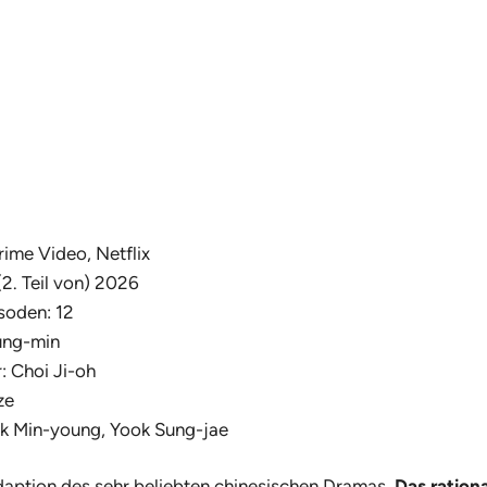
rime Video, Netflix
(2. Teil von) 2026
soden: 12
ung-min
: Choi Ji-oh
ze
rk Min-young, Yook Sung-jae
daption des sehr beliebten chinesischen Dramas.
Das ration