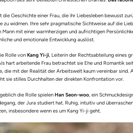
t die Geschichte einer Frau, die ihr Liebesleben bewusst zur
ere zu widmen. Ihre sehr pragmatische Sichtweise auf die Lie
en Mann mit einer warmherzigen und aufrichtigen Persönlichk
nliche und emotionale Entwicklung auslöst.
ie Rolle von
Kang Yi-ji
, Leiterin der Rechtsabteilung eines g
s hart arbeitende Frau betrachtet sie Ehe und Romantik sei
, die mit der Realität der Arbeitswelt kaum vereinbar sind.
t sie stilles Durchhalten der direkten Konfrontation vor.
geblich die Rolle spielen
Han Seon-woo
, ein Schmuckdesig
ang, der Jura studiert hat. Ruhig, intuitiv und überraschend
zen, insbesondere wenn es um Kang Yi-ji geht.