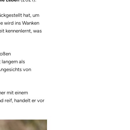
ückgestellt hat, um
be wird ins Wanken
eit kennenlernt, was
roßen
t langem als
 Angesichts von
ner mit einem
 reif, handelt er vor