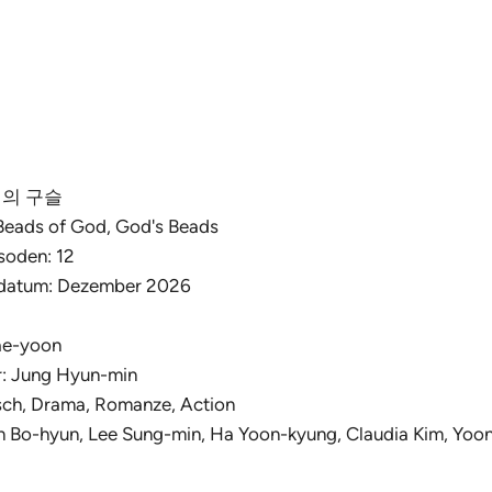
: 신의 구슬
 Beads of God, God's Beads
soden: 12
sdatum: Dezember 2026
ae-yoon
: Jung Hyun-min
sch, Drama, Romanze, Action
n Bo-hyun, Lee Sung-min, Ha Yoon-kyung, Claudia Kim, Yoo